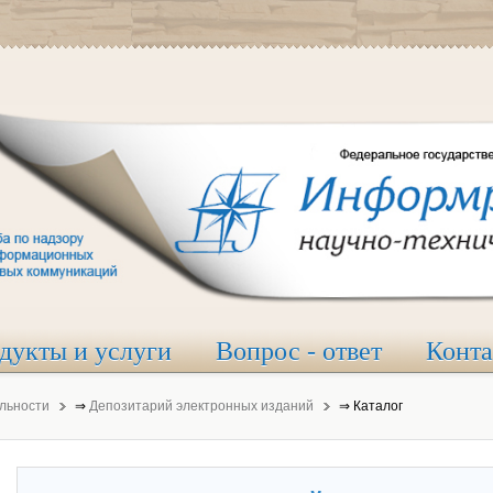
дукты и услуги
Вопрос - ответ
Конт
льности
⇒
Депозитарий электронных изданий
⇒
Каталог