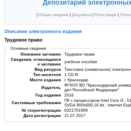
Депозитарий электронных
|
Общие сведения
|
Документы
|
Регистрация
|
Платн
Описание электронного издания
Трудовое право
Основные сведения
Основное заглавие
Трудовое право
Сведения, относящиеся
учебное пособие
к заглавию
Вид ресурса
Текстовое (символьное) электрон
Тип носителя
1 CD-R
Место издания
г. Краснодар
ФГКОУ ВО "Краснодарский универ
Издатель
дел Российской Федерации"
Год издания
2016
ПК с процессором Intel Core i3 ; 5
Системные требования
SVGA 800x600,16 bit ; Internet Exp
№ госрегистрации
0321701999
Дата регистрации
21.07.2017