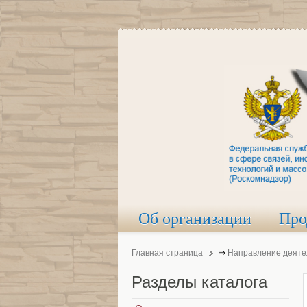
Об организации
Про
Главная страница
⇒
Направление деяте
Разделы
каталога