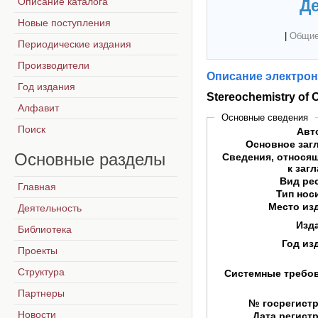
Описание каталога
Де
Новые поступления
|
Общие
Периодические издания
Производители
Описание электрон
Год издания
Stereochemistry of 
Алфавит
Основные сведения
Поиск
Авт
Основное заг
Основные
разделы
Сведения, относя
к заг
Вид ре
Главная
Тип нос
Место из
Деятельность
Изд
Библиотека
Год из
Проекты
Структура
Системные требо
Партнеры
№ госрегист
Новости
Дата регист