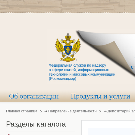
Об организации
Продукты и услуги
Главная страница
⇒
Направление деятельности
⇒
Депозитарий э
Разделы
каталога