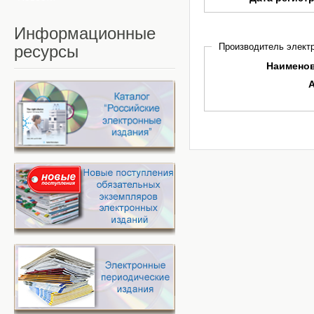
Информационные
Производитель электр
ресурсы
Наимено