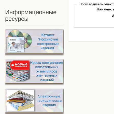
Производитель электр
Наимено
Информационные
ресурсы