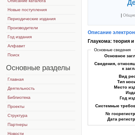
Описание каталога
Де
Новые поступления
|
Общие
Периодические издания
Производители
Описание электрон
Год издания
Глаукома: теория 
Алфавит
Основные сведения
Поиск
Основное заг
Сведения, относя
Основные
разделы
к заг
Вид ре
Главная
Тип нос
Место из
Деятельность
Изд
Библиотека
Год из
Системные требо
Проекты
№ госрегист
Структура
Дата регист
Партнеры
Новости