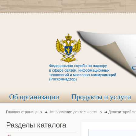
Об организации
Продукты и услуги
Главная страница
⇒
Направление деятельности
⇒
Депозитарий э
Разделы
каталога