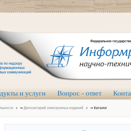
дукты и услуги
Вопрос - ответ
Конт
льности
⇒
Депозитарий электронных изданий
⇒
Каталог