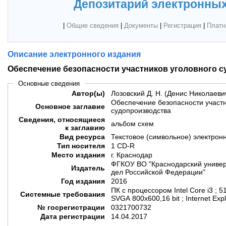
Депозитарий электронных
|
Общие сведения
|
Документы
|
Регистрация
|
Платн
Описание электронного издания
Обеспечение безопасности участников уголовного 
Основные сведения
Автор(ы)
Лозовский Д. Н. (Денис Николаеви
Обеспечение безопасности участн
Основное заглавие
судопроизводства
Сведения, относящиеся
альбом схем
к заглавию
Вид ресурса
Текстовое (символьное) электрон
Тип носителя
1 CD-R
Место издания
г. Краснодар
ФГКОУ ВО "Краснодарский универ
Издатель
дел Российской Федерации"
Год издания
2016
ПК с процессором Intel Core i3 ; 5
Системные требования
SVGA 800x600,16 bit ; Internet Exp
№ госрегистрации
0321700732
Дата регистрации
14.04.2017