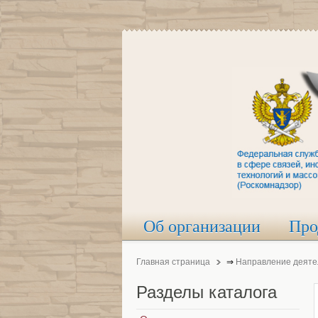
Об организации
Про
Главная страница
⇒
Направление деяте
Разделы
каталога