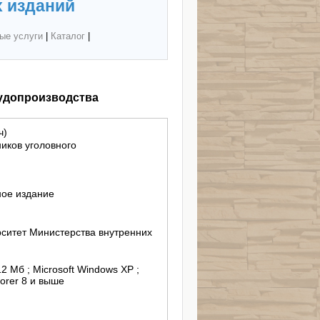
 изданий
ые услуги
|
Каталог
|
судопроизводства
ч)
иков уголовного
ное издание
ситет Министерства внутренних
12 Mб ; Microsoft Windows XP ;
lorer 8 и выше