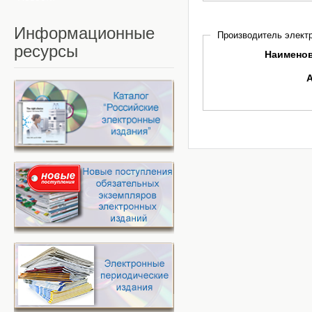
Информационные
Производитель электр
ресурсы
Наимено