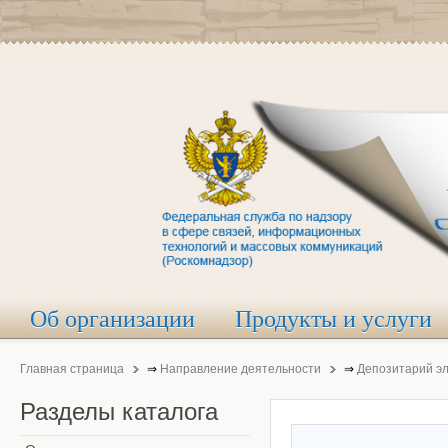
Об организации
Продукты и услуги
Главная страница
⇒
Направление деятельности
⇒
Депозитарий э
Разделы
каталога