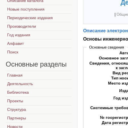
Описание каталога
Де
Новые поступления
|
Общие
Периодические издания
Производители
Описание электрон
Год издания
Основы инженерно
Алфавит
Основные сведения
Поиск
Авт
Основное заг
Основные
разделы
Сведения, относя
к заг
Вид ре
Главная
Тип нос
Место из
Деятельность
Изд
Библиотека
Год из
Проекты
Системные требо
Структура
№ госрегист
Партнеры
Дата регист
Новости