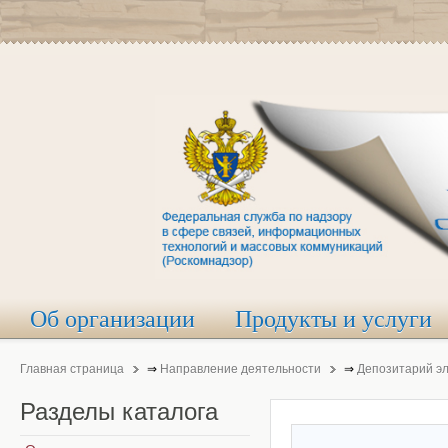
Об организации
Продукты и услуги
Главная страница
⇒
Направление деятельности
⇒
Депозитарий э
Разделы
каталога