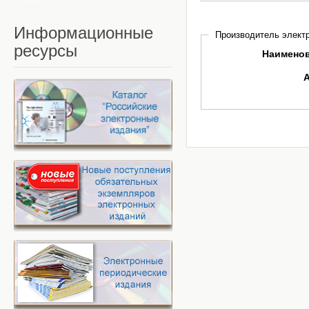
Информационные
Производитель электр
ресурсы
Наимено