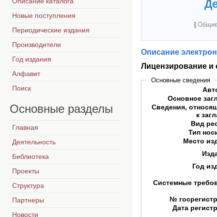
Описание каталога
Де
Новые поступления
|
Общие
Периодические издания
Производители
Описание электрон
Год издания
Лицензирование и 
Алфавит
Основные сведения
Поиск
Авт
Основное заг
Основные
разделы
Сведения, относя
к заг
Вид ре
Главная
Тип нос
Место из
Деятельность
Изд
Библиотека
Год из
Проекты
Системные требо
Структура
№ госрегист
Партнеры
Дата регист
Новости