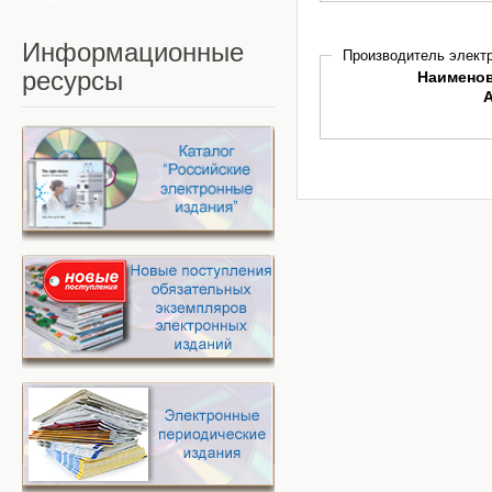
Информационные
Производитель электр
ресурсы
Наимено