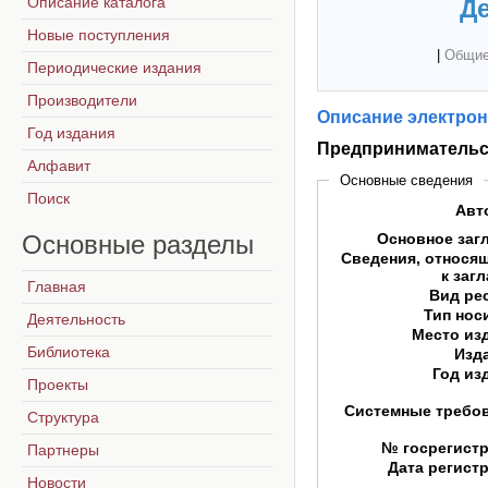
Описание каталога
Де
Новые поступления
|
Общие
Периодические издания
Производители
Описание электрон
Год издания
Предпринимательс
Алфавит
Основные сведения
Поиск
Авт
Основные
разделы
Основное заг
Сведения, относя
к заг
Главная
Вид ре
Тип нос
Деятельность
Место из
Библиотека
Изд
Год из
Проекты
Системные требо
Структура
№ госрегист
Партнеры
Дата регист
Новости