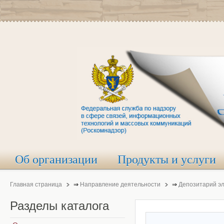
Об организации
Продукты и услуги
Главная страница
⇒
Направление деятельности
⇒
Депозитарий э
Разделы
каталога