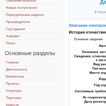
Описание каталога
Де
Новые поступления
|
Общие
Периодические издания
Производители
Описание электрон
Год издания
История отечестве
Алфавит
Основные сведения
Поиск
Авт
Основные
разделы
Основное заг
Сведения, относя
к заг
Главная
Вид ре
Тип нос
Деятельность
Место из
Библиотека
Изд
Проекты
Год из
Структура
Системные требо
№ госрегист
Партнеры
Дата регист
Новости