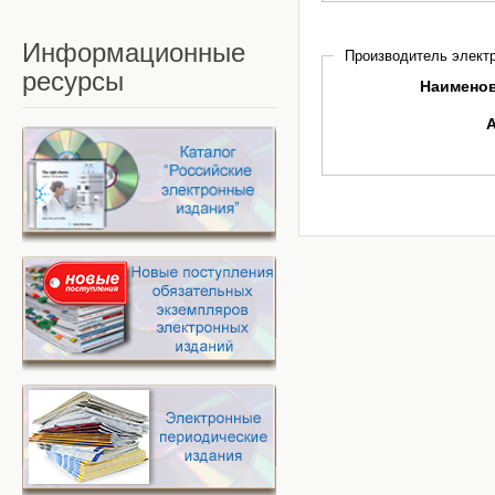
Информационные
Производитель электр
ресурсы
Наимено