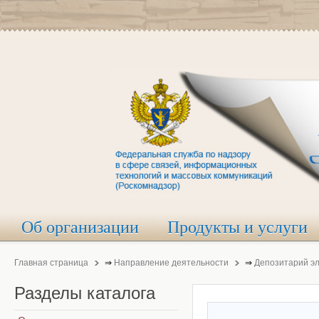
Об организации
Продукты и услуги
Главная страница
⇒
Направление деятельности
⇒
Депозитарий э
Разделы
каталога