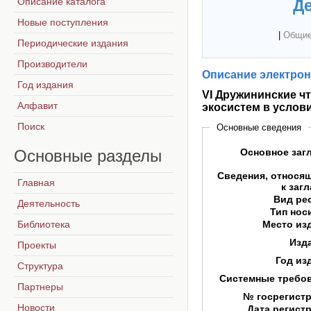
Описание каталога
Де
Новые поступления
|
Общие
Периодические издания
Производители
Описание электрон
Год издания
VI Дружининские ч
Алфавит
экосистем в услов
Поиск
Основные сведения
Основные
разделы
Основное заг
Сведения, относя
Главная
к заг
Вид ре
Деятельность
Тип нос
Библиотека
Место из
Изд
Проекты
Год из
Структура
Системные требо
Партнеры
№ госрегист
Новости
Дата регист