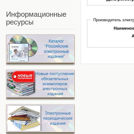
Информационные
Производитель электр
ресурсы
Наимено