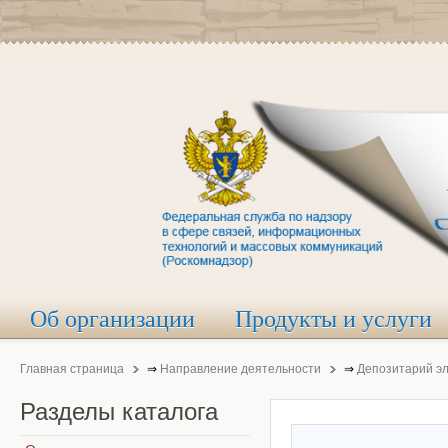
Об организации
Продукты и услуги
Главная страница
⇒
Направление деятельности
⇒
Депозитарий э
Разделы
каталога