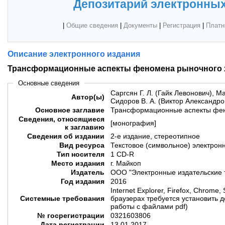
Депозитарий электронных
|
Общие сведения
|
Документы
|
Регистрация
|
Платн
Описание электронного издания
Трансформационные аспекты феномена рыночного 
Основные сведения
Саргсян Г. Л. (Гайк Левонович), М
Автор(ы)
Сидоров В. А. (Виктор Александров
Основное заглавие
Трансформационные аспекты фен
Сведения, относящиеся
[монография]
к заглавию
Сведения об издании
2-е издание, стереотипное
Вид ресурса
Текстовое (символьное) электрон
Тип носителя
1 CD-R
Место издания
г. Майкоп
Издатель
ООО "Электронные издательские 
Год издания
2016
Internet Explorer, Firefox, Chrome,
Системные требования
браузерах требуется установить 
работы с файлами pdf)
№ госрегистрации
0321603806
Дата регистрации
13.01.2017