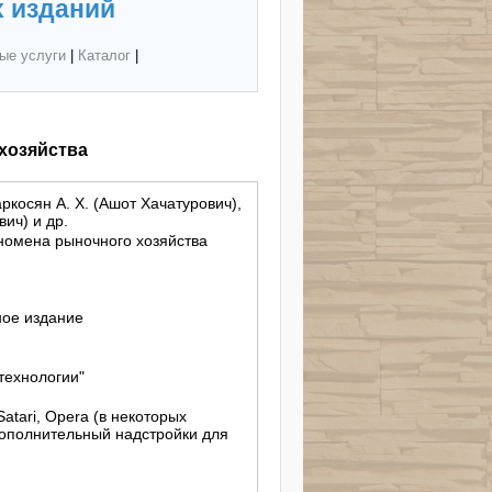
 изданий
ые услуги
|
Каталог
|
хозяйства
аркосян А. Х. (Ашот Хачатурович),
ич) и др.
омена рыночного хозяйства
ное издание
технологии"
 Satari, Opera (в некоторых
дополнительный надстройки для