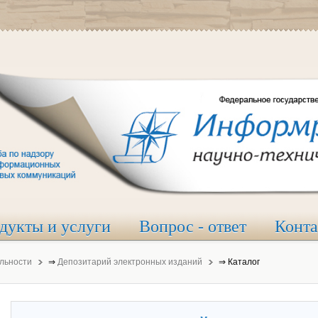
дукты и услуги
Вопрос - ответ
Конт
льности
⇒
Депозитарий электронных изданий
⇒
Каталог