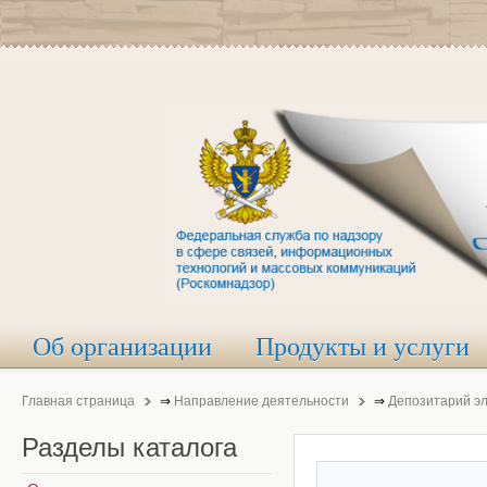
Об организации
Продукты и услуги
Главная страница
⇒
Направление деятельности
⇒
Депозитарий э
Разделы
каталога