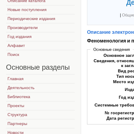
Описание каталога
Де
Новые поступления
|
Общие
Периодические издания
Производители
Описание электрон
Год издания
Феноменология и 
Алфавит
Основные сведения
Поиск
Основное заг
Сведения, относя
Основные
разделы
к заг
Вид ре
Тип нос
Главная
Место из
Деятельность
Изд
Библиотека
Год из
Системные требо
Проекты
№ госрегист
Структура
Дата регист
Партнеры
Новости