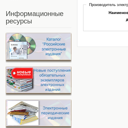
Производитель электр
Информационные
Наимено
ресурсы