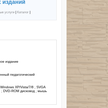
 изданий
ые услуги
|
Каталог
|
ное издание
енный педагогический
; Windows XP/Vistа/7/8 ; SVGA
 ; DVD-ROM дисковод ; мышь