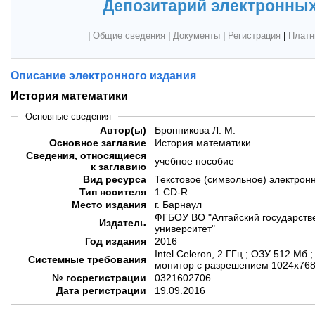
Депозитарий электронных
|
Общие сведения
|
Документы
|
Регистрация
|
Платн
Описание электронного издания
История математики
Основные сведения
Автор(ы)
Бронникова Л. М.
Основное заглавие
История математики
Сведения, относящиеся
учебное пособие
к заглавию
Вид ресурса
Текстовое (символьное) электрон
Тип носителя
1 CD-R
Место издания
г. Барнаул
ФГБОУ ВО "Алтайский государств
Издатель
университет"
Год издания
2016
Intel Celeron, 2 ГГц ; ОЗУ 512 Мб 
Системные требования
монитор с разрешением 1024х768
№ госрегистрации
0321602706
Дата регистрации
19.09.2016