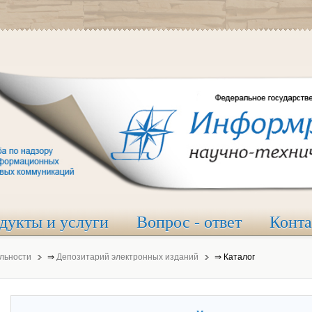
дукты и услуги
Вопрос - ответ
Конт
льности
⇒
Депозитарий электронных изданий
⇒
Каталог