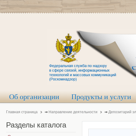
Об организации
Продукты и услуги
Главная страница
⇒
Направление деятельности
⇒
Депозитарий э
Разделы
каталога