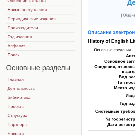
Описание каталога
Де
Новые поступления
|
Общие
Периодические издания
Производители
Описание электрон
Год издания
History of English L
Алфавит
Основные сведения
Поиск
Авт
Основное заг
Основные
разделы
Сведения, относя
к заг
Вид ре
Главная
Тип нос
Место из
Деятельность
Изд
Библиотека
Год из
Проекты
Системные требо
Структура
№ госрегист
Партнеры
Дата регист
Новости