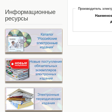
Производитель электр
Информационные
Наимено
ресурсы