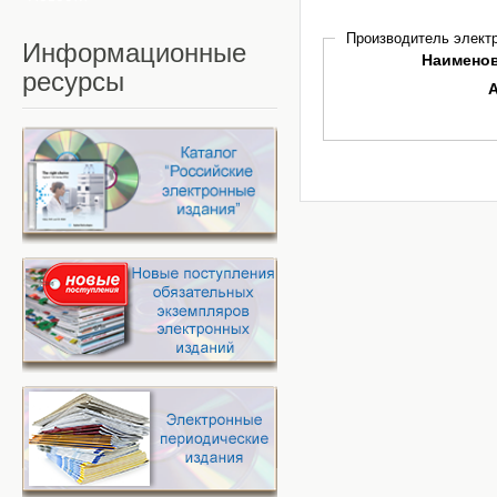
Производитель электр
Информационные
Наимено
ресурсы