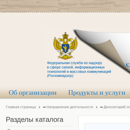
Об организации
Продукты и услуги
Главная страница
⇒
Направление деятельности
⇒
Депозитарий э
Разделы
каталога