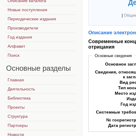
Описание каталога
Де
Новые поступления
|
Общие
Периодические издания
Производители
Описание электрон
Год издания
Современные конц
Алфавит
отрицания
Поиск
Основные сведения
Основное заг
Основные
разделы
Сведения, относя
к заг
Главная
Вид ре
Тип нос
Деятельность
Место из
Библиотека
Изд
Год из
Проекты
Системные требо
Структура
№ госрегист
Партнеры
Дата регист
Новости