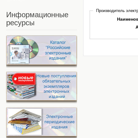
Производитель электр
Информационные
Наимено
ресурсы