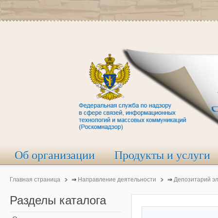
Об организации
Продукты и услуги
Главная страница
⇒
Направление деятельности
⇒
Депозитарий э
Разделы
каталога