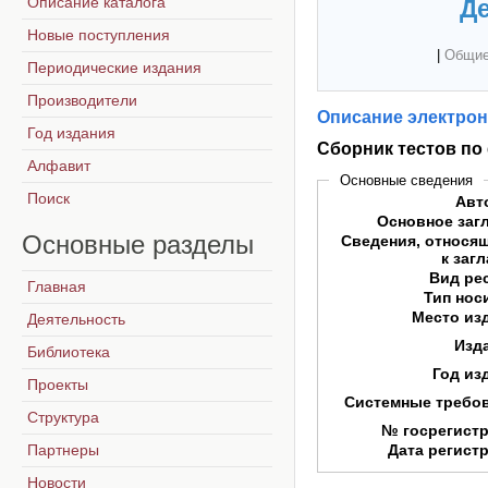
Описание каталога
Де
Новые поступления
|
Общие
Периодические издания
Производители
Описание электрон
Год издания
Сборник тестов п
Алфавит
Основные сведения
Поиск
Авт
Основное заг
Основные
разделы
Сведения, относя
к заг
Вид ре
Главная
Тип нос
Место из
Деятельность
Изд
Библиотека
Год из
Проекты
Системные требо
Структура
№ госрегист
Партнеры
Дата регист
Новости