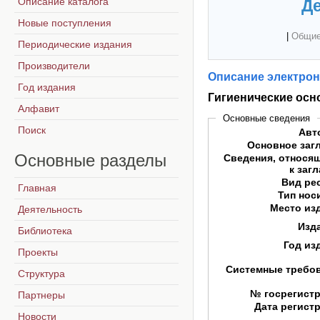
Описание каталога
Де
Новые поступления
|
Общие
Периодические издания
Производители
Описание электрон
Год издания
Гигиенические осн
Алфавит
Основные сведения
Поиск
Авт
Основное заг
Основные
разделы
Сведения, относя
к заг
Вид ре
Главная
Тип нос
Место из
Деятельность
Изд
Библиотека
Год из
Проекты
Системные требо
Структура
№ госрегист
Партнеры
Дата регист
Новости