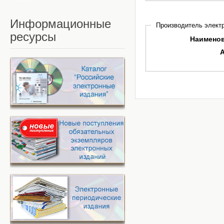
Информационные
Производитель электр
ресурсы
Наимено