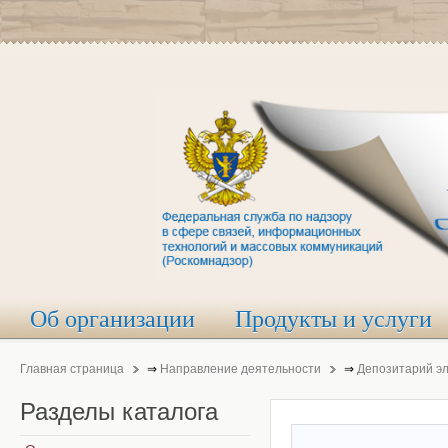
Об организации
Продукты и услуги
Главная страница
⇒
Направление деятельности
⇒
Депозитарий э
Разделы
каталога