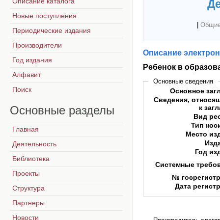
Описание каталога
Де
Новые поступления
|
Общие
Периодические издания
Производители
Описание электрон
Год издания
Ребенок в образов
Алфавит
Основные сведения
Поиск
Основное заг
Сведения, относя
Основные
разделы
к заг
Вид ре
Тип нос
Главная
Место из
Изд
Деятельность
Год из
Библиотека
Системные требо
Проекты
№ госрегист
Дата регист
Структура
Партнеры
Новости