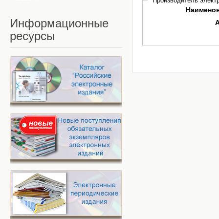
Производитель электр
Наимено
Информационные
ресурсы