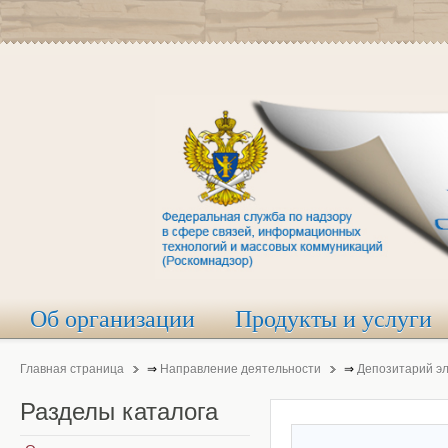
Об организации
Продукты и услуги
Главная страница
⇒
Направление деятельности
⇒
Депозитарий э
Разделы
каталога