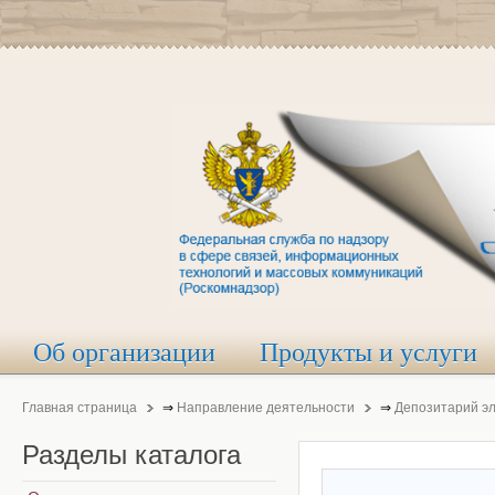
Об организации
Продукты и услуги
Главная страница
⇒
Направление деятельности
⇒
Депозитарий э
Разделы
каталога