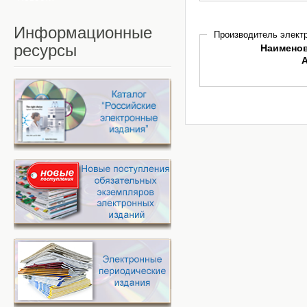
Информационные
Производитель электр
ресурсы
Наимено