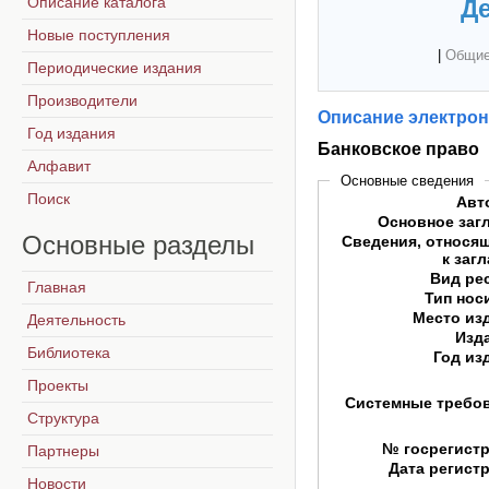
Описание каталога
Де
Новые поступления
|
Общие
Периодические издания
Производители
Описание электрон
Год издания
Банковское право
Алфавит
Основные сведения
Поиск
Авт
Основное заг
Основные
разделы
Сведения, относя
к заг
Вид ре
Главная
Тип нос
Место из
Деятельность
Изд
Библиотека
Год из
Проекты
Системные требо
Структура
№ госрегист
Партнеры
Дата регист
Новости