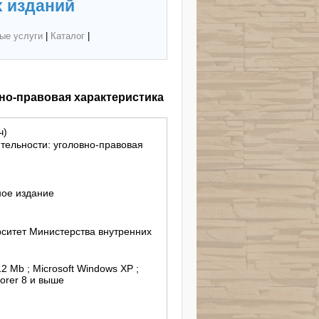
 изданий
ые услуги
|
Каталог
|
но-правовая характеристика
ч)
тельности: уголовно-правовая
ное издание
ситет Министерства внутренних
12 Mb ; Microsoft Windows XP ;
lorer 8 и выше