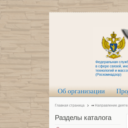
Об организации
Про
Главная страница
⇒
Направление деяте
Разделы
каталога