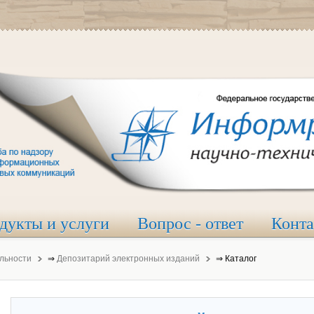
дукты и услуги
Вопрос - ответ
Конт
льности
⇒
Депозитарий электронных изданий
⇒
Каталог