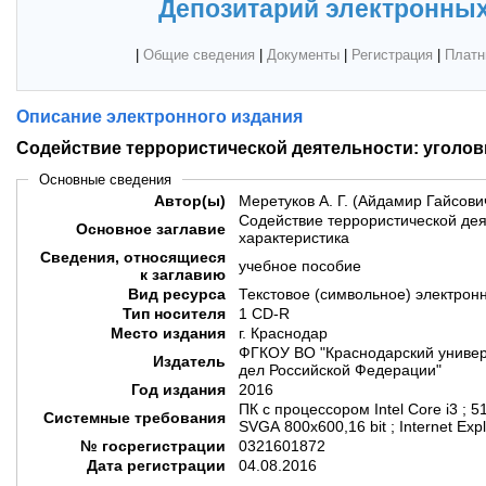
Депозитарий электронных
|
Общие сведения
|
Документы
|
Регистрация
|
Платн
Описание электронного издания
Содействие террористической деятельности: уголов
Основные сведения
Автор(ы)
Меретуков А. Г. (Айдамир Гайсови
Содействие террористической дея
Основное заглавие
характеристика
Сведения, относящиеся
учебное пособие
к заглавию
Вид ресурса
Текстовое (символьное) электрон
Тип носителя
1 CD-R
Место издания
г. Краснодар
ФГКОУ ВО "Краснодарский универ
Издатель
дел Российской Федерации"
Год издания
2016
ПК с процессором Intel Core i3 ; 5
Системные требования
SVGA 800x600,16 bit ; Internet Exp
№ госрегистрации
0321601872
Дата регистрации
04.08.2016