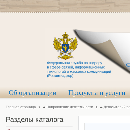
Об организации
Продукты и услуги
Главная страница
⇒
Направление деятельности
⇒
Депозитарий э
Разделы
каталога