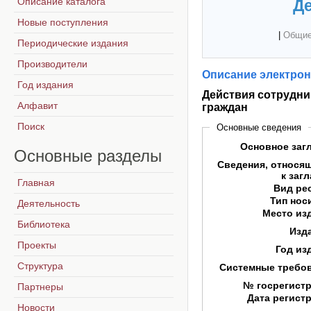
Описание каталога
Де
Новые поступления
|
Общие
Периодические издания
Производители
Описание электрон
Год издания
Действия сотрудни
Алфавит
граждан
Поиск
Основные сведения
Основное заг
Основные
разделы
Сведения, относя
к заг
Главная
Вид ре
Тип нос
Деятельность
Место из
Библиотека
Изд
Проекты
Год из
Структура
Системные требо
№ госрегист
Партнеры
Дата регист
Новости