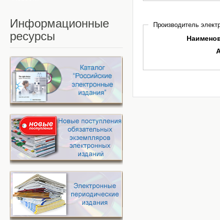
Информационные
Производитель электр
ресурсы
Наимено