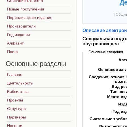
Описание каталога
Де
Новые поступления
|
Общие
Периодические издания
Производители
Описание электрон
Год издания
Специальная подго
Алфавит
внутренних дел
Поиск
Основные сведения
Авт
Основные
разделы
Основное заг
Главная
Сведения, относя
к заг
Деятельность
Вид ре
Библиотека
Тип нос
Место из
Проекты
Изд
Структура
Год из
Партнеры
Системные требо
Новости
№ госрегист