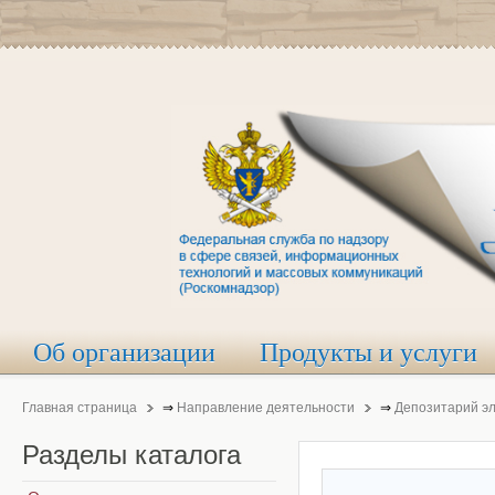
Об организации
Продукты и услуги
Главная страница
⇒
Направление деятельности
⇒
Депозитарий э
Разделы
каталога