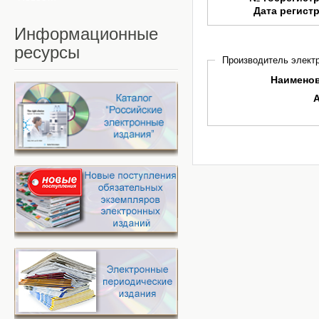
Дата регист
Информационные
ресурсы
Производитель электр
Наимено