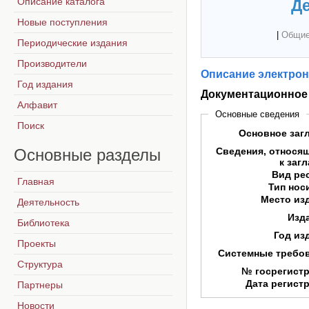
Описание каталога
Де
Новые поступления
|
Общие
Периодические издания
Производители
Описание электрон
Год издания
Документационное 
Алфавит
Основные сведения
Поиск
Основное заг
Основные
разделы
Сведения, относя
к заг
Вид ре
Главная
Тип нос
Место из
Деятельность
Изд
Библиотека
Год из
Проекты
Системные требо
Структура
№ госрегист
Дата регист
Партнеры
Новости