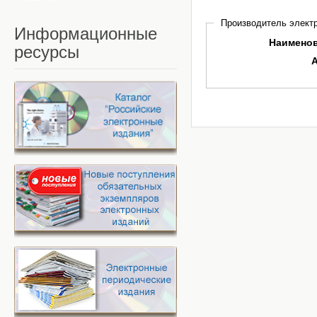
Производитель электр
Информационные
Наимено
ресурсы