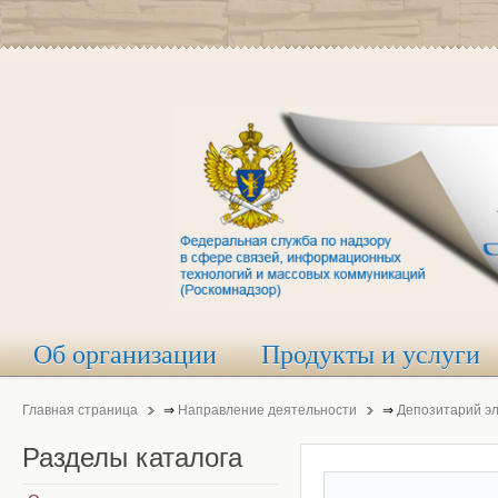
Об организации
Продукты и услуги
Главная страница
⇒
Направление деятельности
⇒
Депозитарий э
Разделы
каталога