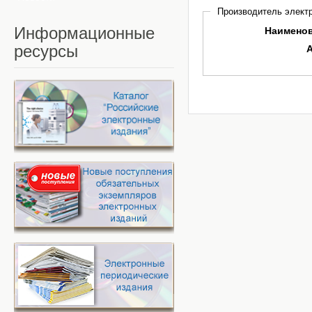
Производитель электр
Информационные
Наимено
ресурсы