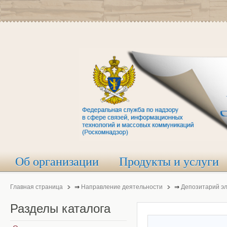
Об организации
Продукты и услуги
Главная страница
⇒
Направление деятельности
⇒
Депозитарий э
Разделы
каталога