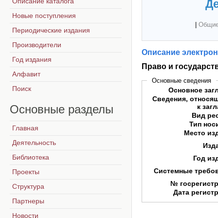
Описание каталога
Де
Новые поступления
|
Общие
Периодические издания
Производители
Описание электрон
Год издания
Право и государст
Алфавит
Основные сведения
Поиск
Основное заг
Сведения, относя
Основные
разделы
к заг
Вид ре
Тип нос
Главная
Место из
Деятельность
Изд
Библиотека
Год из
Системные требо
Проекты
№ госрегист
Структура
Дата регист
Партнеры
Новости