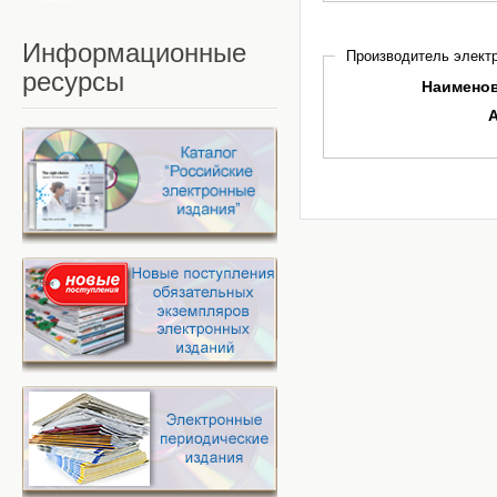
Информационные
Производитель электр
ресурсы
Наимено