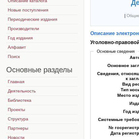
Описание каталога
Де
Новые поступления
|
Общие
Периодические издания
Производители
Описание электрон
Год издания
Уголовно-правовой
Алфавит
Основные сведения
Поиск
Авт
Основное заг
Основные
разделы
Сведения, относя
к заг
Главная
Вид ре
Тип нос
Деятельность
Место из
Библиотека
Изд
Проекты
Год из
Структура
Системные требо
№ госрегист
Партнеры
Дата регист
Новости