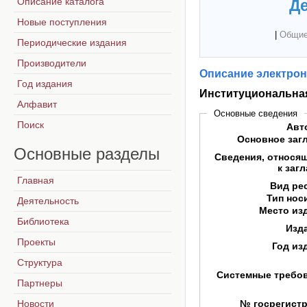
Описание каталога
Де
Новые поступления
|
Общие
Периодические издания
Производители
Описание электрон
Год издания
Институциональная
Алфавит
Основные сведения
Поиск
Авт
Основное заг
Основные
разделы
Сведения, относя
к заг
Главная
Вид ре
Тип нос
Деятельность
Место из
Библиотека
Изд
Проекты
Год из
Структура
Системные требо
Партнеры
Новости
№ госрегист