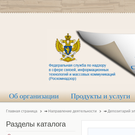
Об организации
Продукты и услуги
Главная страница
⇒
Направление деятельности
⇒
Депозитарий э
Разделы
каталога