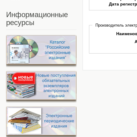
Дата регист
Информационные
ресурсы
Производитель электр
Наимено