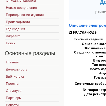
Описание каталога
Де
Новые поступления
|
Общие
Периодические издания
Производители
Описание электрон
Год издания
2ГИС.Улан-Удэ
Алфавит
Основные сведения
Поиск
Основное заг
Обозначение
Основные
разделы
Сведения, относя
к заг
Вид ре
Главная
Тип нос
Место из
Деятельность
Изд
Библиотека
Год из
Проекты
Системные требо
№ госрегист
Структура
Дата регист
Партнеры
Новости