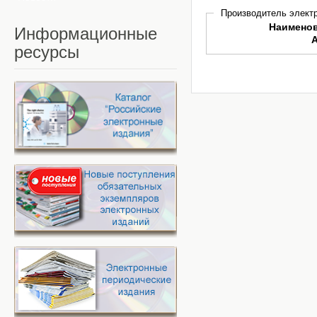
Производитель электр
Наимено
Информационные
ресурсы