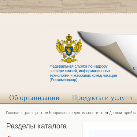
Об организации
Продукты и услуги
Главная страница
⇒
Направление деятельности
⇒
Депозитарий э
Разделы
каталога