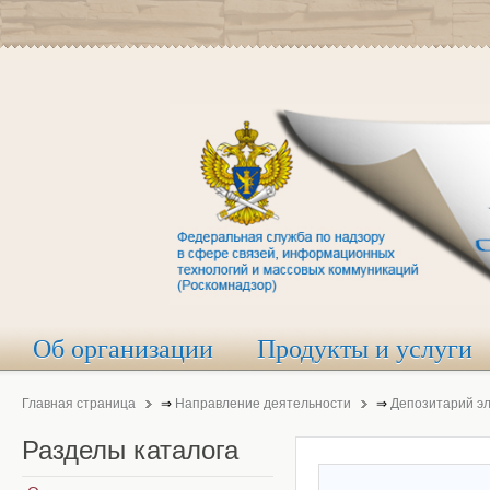
Об организации
Продукты и услуги
Главная страница
⇒
Направление деятельности
⇒
Депозитарий э
Разделы
каталога