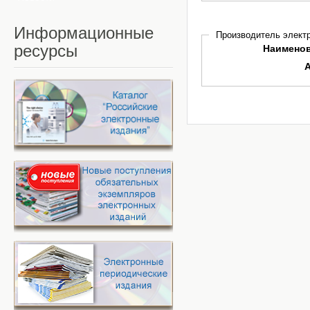
Информационные
Производитель электр
ресурсы
Наимено