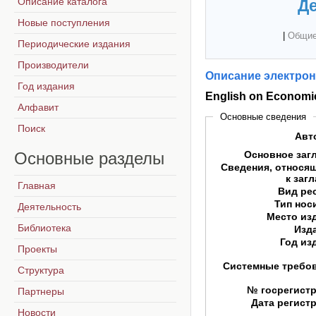
Описание каталога
Де
Новые поступления
|
Общие
Периодические издания
Производители
Описание электрон
Год издания
English on Economi
Алфавит
Основные сведения
Поиск
Авт
Основные
разделы
Основное заг
Сведения, относя
к заг
Главная
Вид ре
Тип нос
Деятельность
Место из
Библиотека
Изд
Год из
Проекты
Системные требо
Структура
№ госрегист
Партнеры
Дата регист
Новости