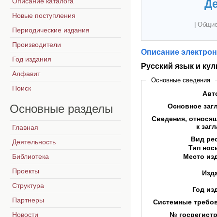
Описание каталога
Де
Новые поступления
|
Общие
Периодические издания
Производители
Описание электрон
Год издания
Русский язык и кул
Алфавит
Основные сведения
Поиск
Авт
Основные
разделы
Основное заг
Сведения, относя
к заг
Главная
Вид ре
Деятельность
Тип нос
Библиотека
Место из
Проекты
Изд
Структура
Год из
Партнеры
Системные требо
Новости
№ госрегист