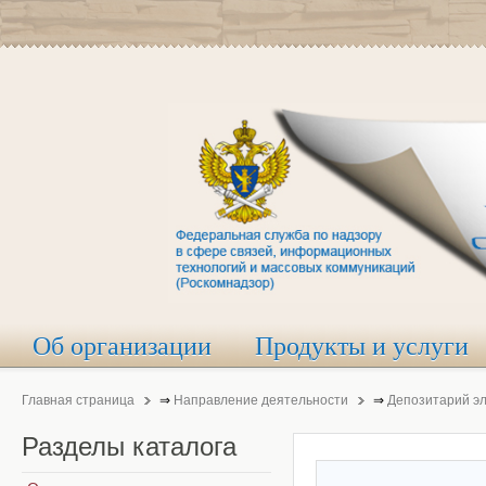
Об организации
Продукты и услуги
Главная страница
⇒
Направление деятельности
⇒
Депозитарий э
Разделы
каталога