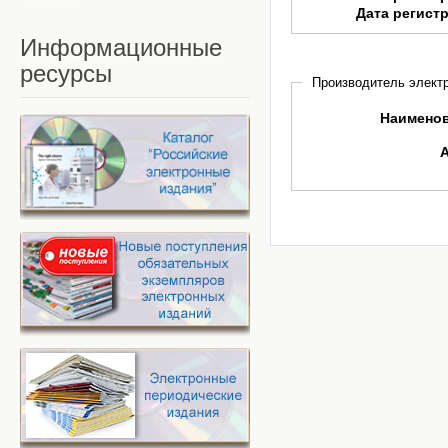
Дата регист
Информационные
ресурсы
Производитель электр
Наимено