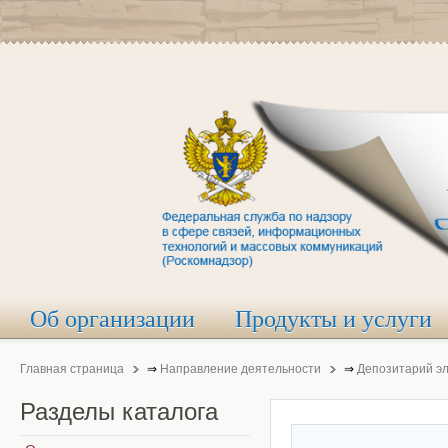
Об организации
Продукты и услуги
Главная страница
⇒
Направление деятельности
⇒
Депозитарий э
Разделы
каталога