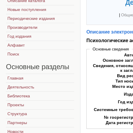
Описание каталога
Де
Новые поступления
|
Общие
Периодические издания
Производители
Описание электрон
Год издания
Психологические а
Алфавит
Основные сведения
Поиск
Авт
Основное заг
Основные
разделы
Сведения, относя
к заг
Вид ре
Главная
Тип нос
Место из
Деятельность
Изд
Библиотека
Год из
Проекты
Системные требо
Структура
№ госрегист
Партнеры
Дата регист
Новости