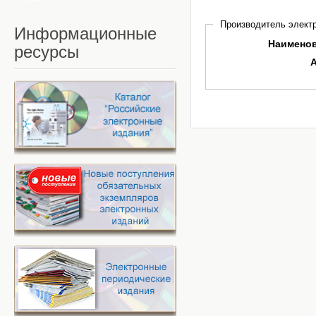
Производитель электр
Информационные
Наимено
ресурсы