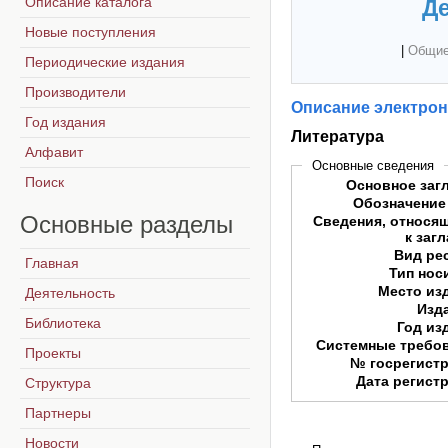
Описание каталога
Де
Новые поступления
|
Общие
Периодические издания
Производители
Описание электрон
Год издания
Литература
Алфавит
Основные сведения
Поиск
Основное заг
Обозначение
Основные
разделы
Сведения, относя
к заг
Вид ре
Главная
Тип нос
Место из
Деятельность
Изд
Библиотека
Год из
Системные требо
Проекты
№ госрегист
Дата регист
Структура
Партнеры
Новости