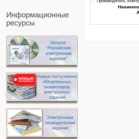
Производитель электр
Наимено
Информационные
ресурсы