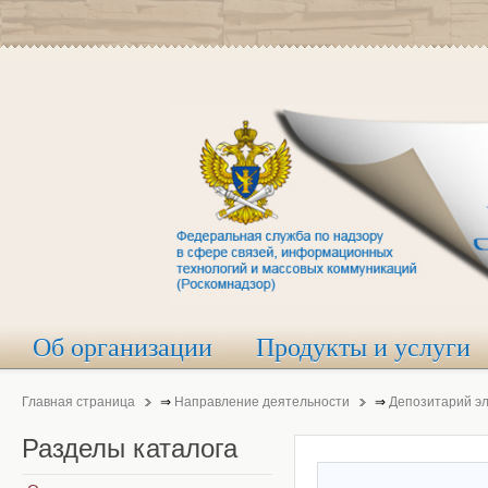
Об организации
Продукты и услуги
Главная страница
⇒
Направление деятельности
⇒
Депозитарий э
Разделы
каталога