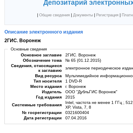
Депозитарий электронных
|
Общие сведения
|
Документы
|
Регистрация
|
Платн
Описание электронного издания
2ГИС. Воронеж
Основные сведения
Основное заглавие
2ГИС. Воронеж
Обозначение тома
№ 65 (01.12.2015)
Сведения, относящиеся
электронное периодическое изда
к заглавию
Вид ресурса
Мультимедийное информационное
Тип носителя
1 DVD-R
Место издания
г. Воронеж
Издатель
ООО "ДубльГИС Воронеж"
Год издания
2015
Intel, частота не менее 1 ГГц ; 51
Системные требования
XP, Vista, 7, 8
№ госрегистрации
0321600404
Дата регистрации
07.04.2016