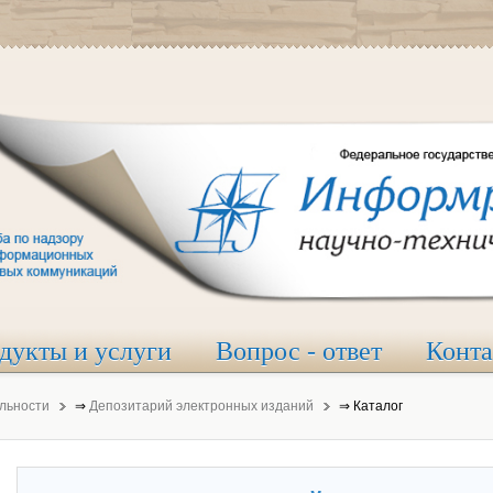
дукты и услуги
Вопрос - ответ
Конт
льности
⇒
Депозитарий электронных изданий
⇒
Каталог