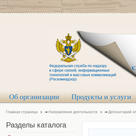
Об организации
Продукты и услуги
Главная страница
⇒
Направление деятельности
⇒
Депозитарий э
Разделы
каталога