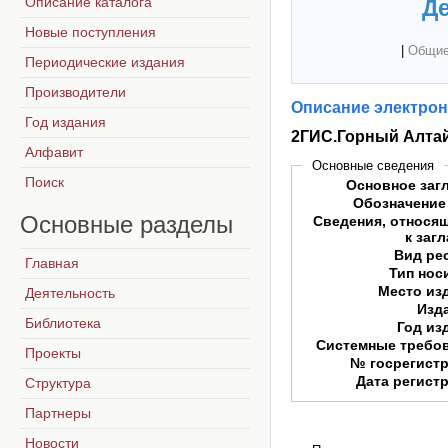
Описание каталога
Де
Новые поступления
|
Общие
Периодические издания
Производители
Описание электрон
Год издания
2ГИС.Горный Алта
Алфавит
Основные сведения
Поиск
Основное заг
Обозначение
Основные
разделы
Сведения, относя
к заг
Вид ре
Главная
Тип нос
Место из
Деятельность
Изд
Библиотека
Год из
Системные требо
Проекты
№ госрегист
Дата регист
Структура
Партнеры
Новости