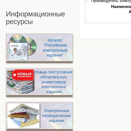
Производитель электр
Наимено
Информационные
ресурсы