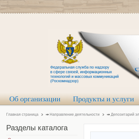
Об организации
Продукты и услуги
Главная страница
⇒
Направление деятельности
⇒
Депозитарий э
Разделы
каталога