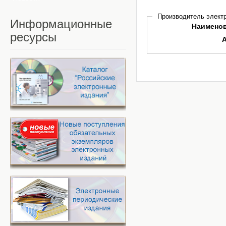
Производитель электр
Информационные
Наимено
ресурсы