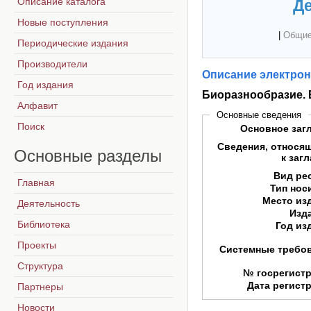
Описание каталога
Де
Новые поступления
|
Общие
Периодические издания
Производители
Описание электрон
Год издания
Биоразнообразие.
Алфавит
Основные сведения
Поиск
Основное заг
Сведения, относя
Основные
разделы
к заг
Вид ре
Главная
Тип нос
Место из
Деятельность
Изд
Библиотека
Год из
Проекты
Системные требо
Структура
№ госрегист
Дата регист
Партнеры
Новости