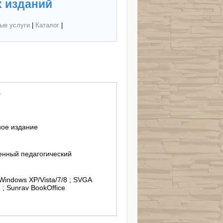
 изданий
ые услуги
|
Каталог
|
.
ное издание
енный педагогический
 Windows XP/Vista/7/8 ; SVGA
; Sunrav BookOffice