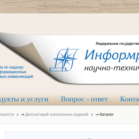
дукты и услуги
Вопрос - ответ
Конт
льности
⇒
Депозитарий электронных изданий
⇒
Каталог