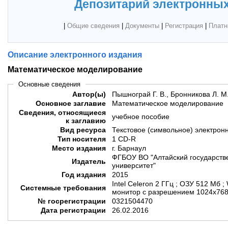
Депозитарий электронных
|
Общие сведения
|
Документы
|
Регистрация
|
Платн
Описание электронного издания
Математическое моделирование
Основные сведения
Автор(ы)
Пышнограй Г. В., Бронникова Л. М
Основное заглавие
Математическое моделирование
Сведения, относящиеся
учебное пособие
к заглавию
Вид ресурса
Текстовое (символьное) электрон
Тип носителя
1 CD-R
Место издания
г. Барнаул
ФГБОУ ВО "Алтайский государств
Издатель
университет"
Год издания
2015
Intel Celeron 2 ГГц ; ОЗУ 512 Мб ;
Системные требования
монитор с разрешением 1024х768 
№ госрегистрации
0321504470
Дата регистрации
26.02.2016