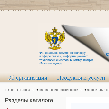
Об организации
Продукты и услуги
Главная страница
⇒
Направление деятельности
⇒
Депозитарий э
Разделы
каталога