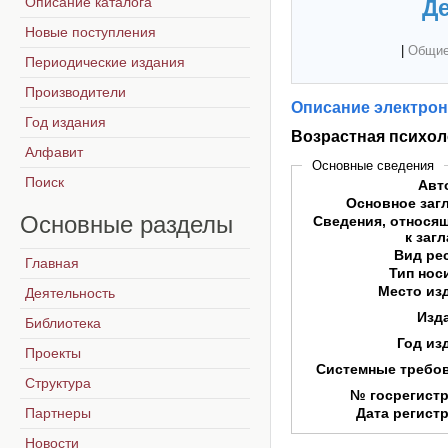
Описание каталога
Де
Новые поступления
|
Общие
Периодические издания
Производители
Описание электрон
Год издания
Возрастная психол
Алфавит
Основные сведения
Поиск
Авт
Основное заг
Основные
разделы
Сведения, относя
к заг
Вид ре
Главная
Тип нос
Место из
Деятельность
Изд
Библиотека
Год из
Проекты
Системные требо
Структура
№ госрегист
Партнеры
Дата регист
Новости