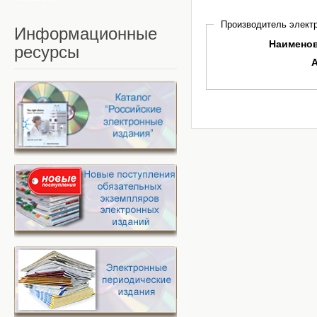
Производитель электр
Информационные
Наимено
ресурсы