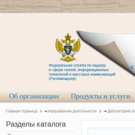
Об организации
Продукты и услуги
Главная страница
⇒
Направление деятельности
⇒
Депозитарий э
Разделы
каталога