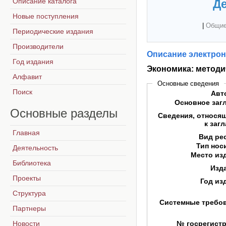
Описание каталога
Де
Новые поступления
|
Общие
Периодические издания
Производители
Описание электрон
Год издания
Экономика: методи
Алфавит
Основные сведения
Поиск
Авт
Основное заг
Основные
разделы
Сведения, относя
к заг
Главная
Вид ре
Тип нос
Деятельность
Место из
Библиотека
Изд
Проекты
Год из
Структура
Системные требо
Партнеры
Новости
№ госрегист