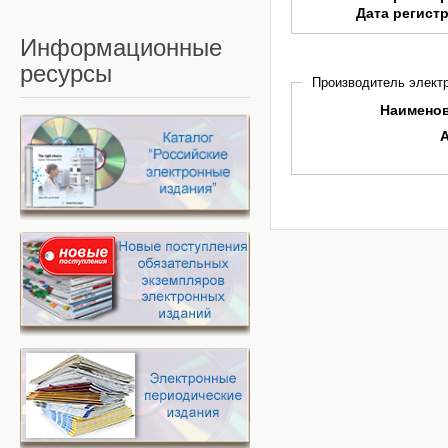
Дата регист
Информационные
ресурсы
Производитель электр
Наимено