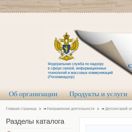
Об организации
Продукты и услуги
Главная страница
⇒
Направление деятельности
⇒
Депозитарий э
Разделы
каталога