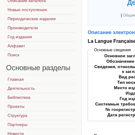
Описание каталога
Де
Новые поступления
|
Общие
Периодические издания
Производители
Описание электрон
Год издания
La Langue Français
Алфавит
Основные сведения
Поиск
Основное заг
Обозначение
Основные
разделы
Сведения, относя
к заг
Вид ре
Главная
Тип нос
Место из
Деятельность
Изд
Библиотека
Год из
Системные требо
Проекты
№ госрегист
Дата регист
Структура
Партнеры
Новости