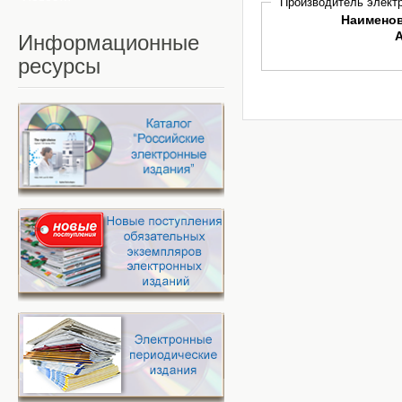
Производитель электр
Наимено
Информационные
ресурсы