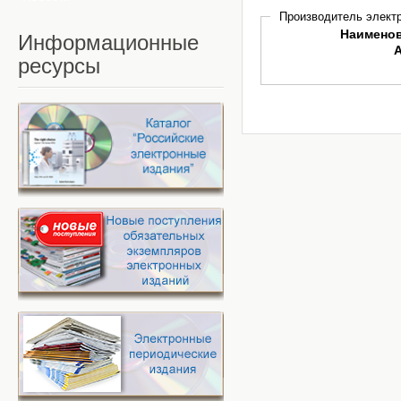
Производитель электр
Наимено
Информационные
ресурсы