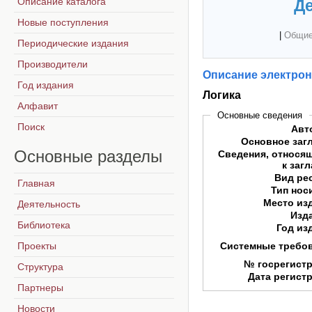
Описание каталога
Де
Новые поступления
|
Общие
Периодические издания
Производители
Описание электрон
Год издания
Логика
Алфавит
Основные сведения
Поиск
Авт
Основное заг
Основные
разделы
Сведения, относя
к заг
Вид ре
Главная
Тип нос
Место из
Деятельность
Изд
Библиотека
Год из
Проекты
Системные требо
№ госрегист
Структура
Дата регист
Партнеры
Новости