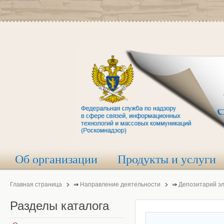
Об организации
Продукты и услуги
Главная страница
⇒
Направление деятельности
⇒
Депозитарий э
Разделы
каталога