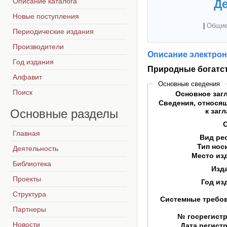
Описание каталога
Де
Новые поступления
|
Общие
Периодические издания
Производители
Описание электрон
Год издания
Природные богатст
Алфавит
Основные сведения
Поиск
Основное заг
Сведения, относя
Основные
разделы
к заг
Главная
Вид ре
Тип нос
Деятельность
Место из
Библиотека
Изд
Проекты
Год из
Структура
Системные требо
Партнеры
№ госрегист
Новости
Дата регист