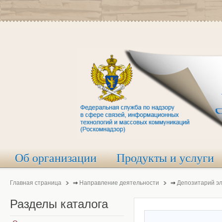
Об организации
Продукты и услуги
Главная страница
⇒
Направление деятельности
⇒
Депозитарий э
Разделы
каталога