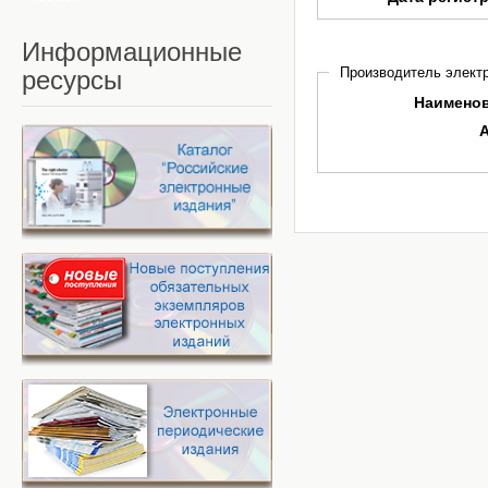
Информационные
Производитель электр
ресурсы
Наимено