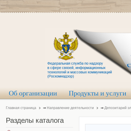
Об организации
Продукты и услуги
Главная страница
⇒
Направление деятельности
⇒
Депозитарий э
Разделы
каталога