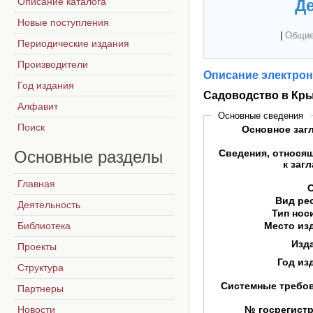
Описание каталога
Де
Новые поступления
|
Общие
Периодические издания
Производители
Описание электрон
Год издания
Садоводство в Кр
Алфавит
Основные сведения
Поиск
Основное заг
Основные
разделы
Сведения, относя
к заг
Главная
Вид ре
Деятельность
Тип нос
Библиотека
Место из
Изд
Проекты
Год из
Структура
Системные требо
Партнеры
Новости
№ госрегист