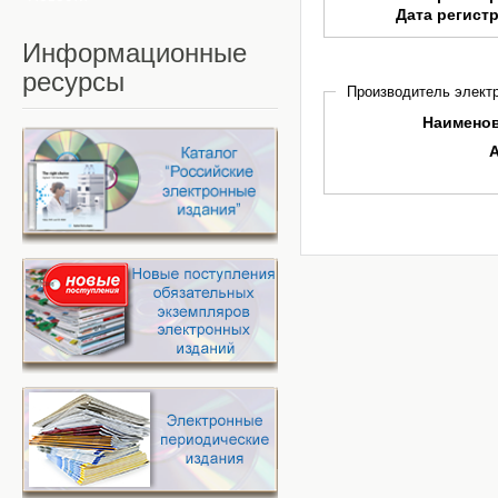
Дата регист
Информационные
ресурсы
Производитель электр
Наимено