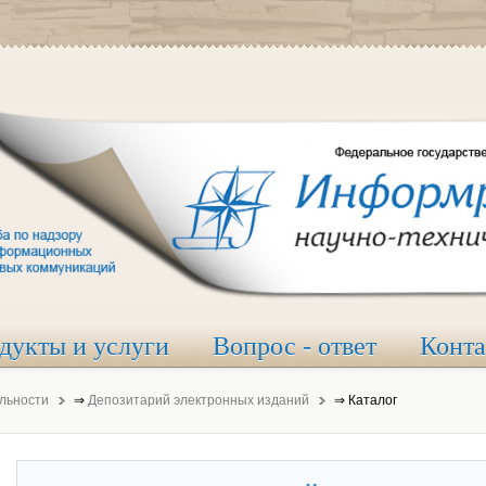
дукты и услуги
Вопрос - ответ
Конт
льности
⇒
Депозитарий электронных изданий
⇒
Каталог