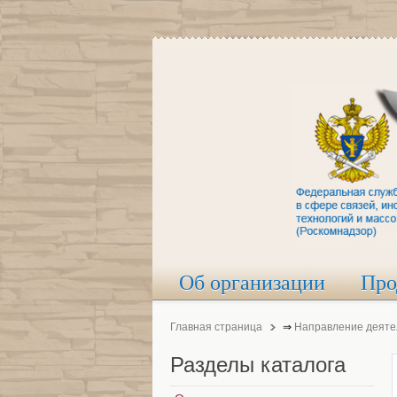
Об организации
Про
Главная страница
⇒
Направление деяте
Разделы
каталога