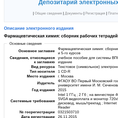
Депозитарий электронных
|
Общие сведения
|
Документы
|
Регистрация
|
Платн
Описание электронного издания
Фармацевтическая химия: сборник рабочих тетрадей дл
Основные сведения
Фармацевтическая химия: сборник 
Основное заглавие
и 5-го курсов
Сведения, относящиеся
учебное пособие для системы ВПО
к заглавию
издание
Вид ресурса
Текстовое (символьное) электрон
Тип носителя
1 CD-R
Место издания
г. Москва
ФГАОУ ВО Первый Московский го
Издатель
университет имени И. М. Сеченов
Год издания
2015
Intel 1 ГГц ; 2 Гб ; на винчестере
SVGA видеоплата и монитор 720х
Системные требования
дисковод, мышь/трекпад ; Internet 
Reader
№ госрегистрации
0321503710
Дата регистрации
26.11.2015