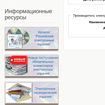
Информационные
Производитель электр
ресурсы
Наимено