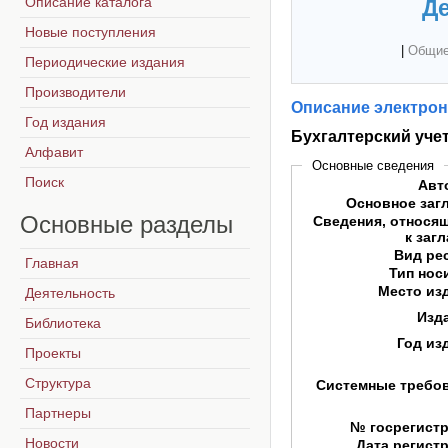
Описание каталога
Де
Новые поступления
|
Общие
Периодические издания
Производители
Описание электрон
Год издания
Бухгалтерский уче
Алфавит
Основные сведения
Поиск
Авт
Основное заг
Основные
разделы
Сведения, относя
к заг
Вид ре
Главная
Тип нос
Место из
Деятельность
Изд
Библиотека
Год из
Проекты
Структура
Системные требо
Партнеры
№ госрегист
Новости
Дата регист