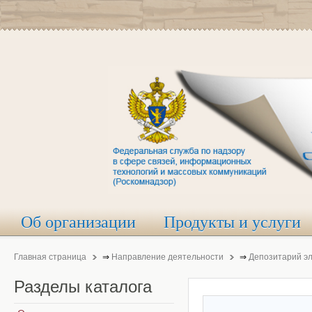
Об организации
Продукты и услуги
Главная страница
⇒
Направление деятельности
⇒
Депозитарий э
Разделы
каталога