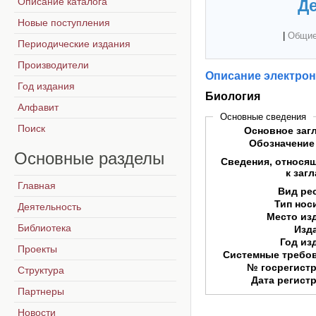
Описание каталога
Де
Новые поступления
|
Общие
Периодические издания
Производители
Описание электрон
Год издания
Биология
Алфавит
Основные сведения
Поиск
Основное заг
Обозначение
Основные
разделы
Сведения, относя
к заг
Главная
Вид ре
Тип нос
Деятельность
Место из
Библиотека
Изд
Год из
Проекты
Системные требо
№ госрегист
Структура
Дата регист
Партнеры
Новости