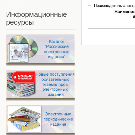
Производитель электр
Наимено
Информационные
ресурсы