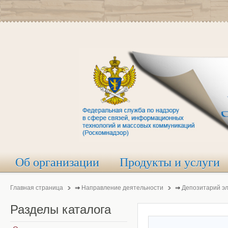
Об организации
Продукты и услуги
Главная страница
⇒
Направление деятельности
⇒
Депозитарий э
Разделы
каталога