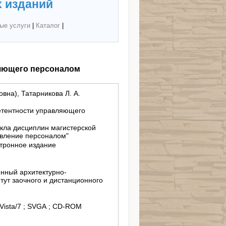
 изданий
ые услуги
|
Каталог
|
ляющего персоналом
вна), Татарникова Л. А.
етентности управляющего
кла дисциплин магистерской
авление персоналом"
тронное издание
нный архитектурно-
тут заочного и дистанционного
/Vista/7 ; SVGA ; CD-ROM