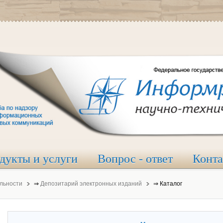
дукты и услуги
Вопрос - ответ
Конт
льности
⇒
Депозитарий электронных изданий
⇒
Каталог