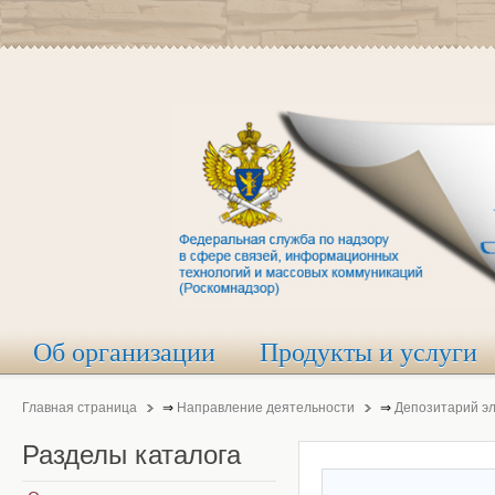
Об организации
Продукты и услуги
Главная страница
⇒
Направление деятельности
⇒
Депозитарий э
Разделы
каталога