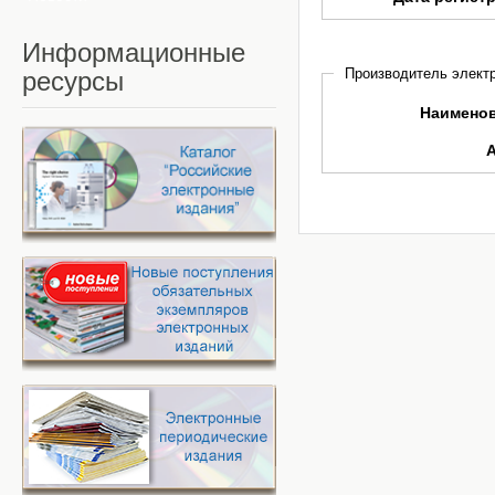
Информационные
Производитель электр
ресурсы
Наимено