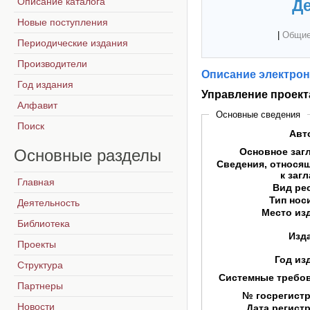
Описание каталога
Де
Новые поступления
|
Общие
Периодические издания
Производители
Описание электрон
Год издания
Управление проект
Алфавит
Основные сведения
Поиск
Авт
Основные
разделы
Основное заг
Сведения, относя
к заг
Главная
Вид ре
Тип нос
Деятельность
Место из
Библиотека
Изд
Проекты
Год из
Структура
Системные требо
Партнеры
№ госрегист
Новости
Дата регист