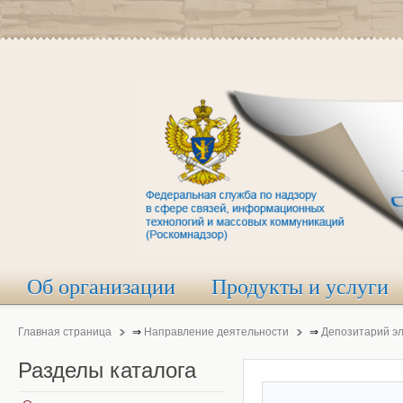
Об организации
Продукты и услуги
Главная страница
⇒
Направление деятельности
⇒
Депозитарий э
Разделы
каталога