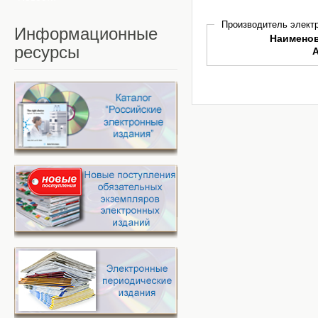
Производитель электр
Информационные
Наимено
ресурсы