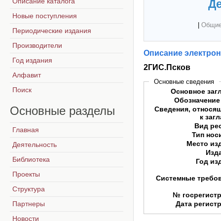
Описание каталога
Де
Новые поступления
|
Общие
Периодические издания
Производители
Описание электрон
Год издания
2ГИС.Псков
Алфавит
Основные сведения
Поиск
Основное заг
Обозначение
Основные
разделы
Сведения, относя
к заг
Вид ре
Главная
Тип нос
Место из
Деятельность
Изд
Библиотека
Год из
Проекты
Системные требо
Структура
№ госрегист
Партнеры
Дата регист
Новости