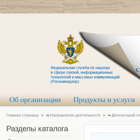
Об организации
Продукты и услуги
Главная страница
⇒
Направление деятельности
⇒
Депозитарий э
Разделы
каталога