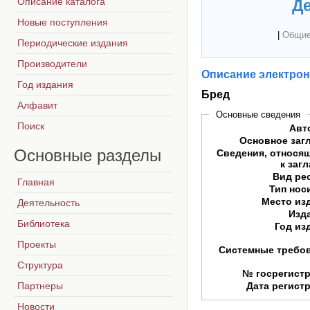
Описание каталога
Де
Новые поступления
|
Общие
Периодические издания
Производители
Описание электрон
Год издания
Бред
Алфавит
Основные сведения
Поиск
Авт
Основное заг
Основные
разделы
Сведения, относя
к заг
Вид ре
Главная
Тип нос
Место из
Деятельность
Изд
Библиотека
Год из
Проекты
Системные требо
Структура
№ госрегист
Партнеры
Дата регист
Новости