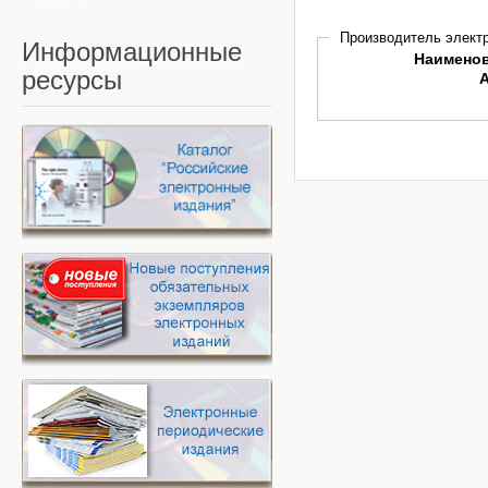
Производитель электр
Информационные
Наимено
ресурсы