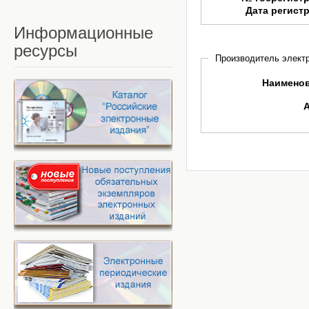
Дата регист
Информационные
ресурсы
Производитель электр
Наимено