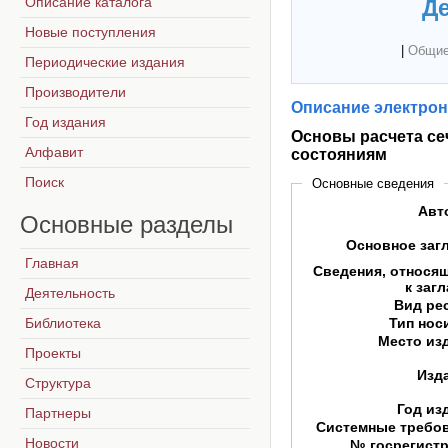
Описание каталога
Де
Новые поступления
|
Общие
Периодические издания
Производители
Описание электрон
Год издания
Основы расчета се
Алфавит
состояниям
Поиск
Основные сведения
Авт
Основные
разделы
Основное заг
Главная
Сведения, относя
к заг
Деятельность
Вид ре
Библиотека
Тип нос
Место из
Проекты
Изд
Структура
Год из
Партнеры
Системные требо
Новости
№ госрегист