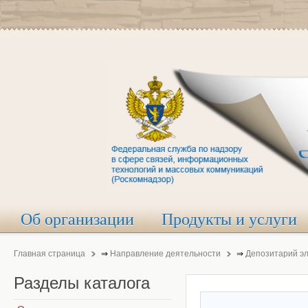
Об организации
Продукты и услуги
Главная страница
⇒
Направление деятельности
⇒
Депозитарий э
Разделы
каталога