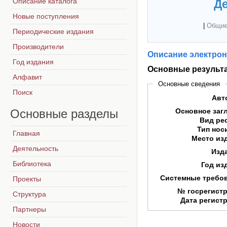
Описание каталога
Де
Новые поступления
|
Общие
Периодические издания
Производители
Описание электрон
Год издания
Основные результат
Алфавит
Основные сведения
Поиск
Авт
Основные
разделы
Основное заг
Вид ре
Тип нос
Главная
Место из
Деятельность
Изд
Библиотека
Год из
Системные требо
Проекты
№ госрегист
Структура
Дата регист
Партнеры
Новости