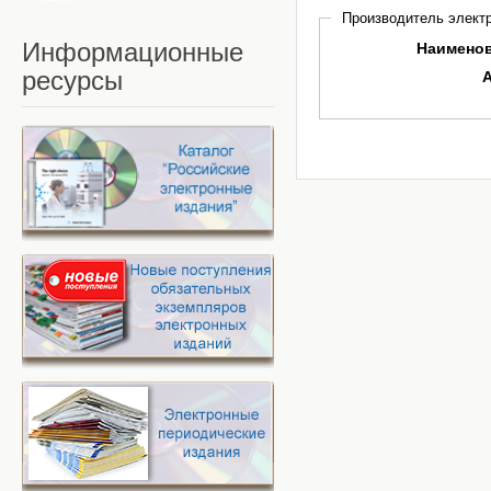
Производитель электр
Информационные
Наимено
ресурсы