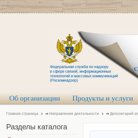
Об организации
Продукты и услуги
Главная страница
⇒
Направление деятельности
⇒
Депозитарий э
Разделы
каталога