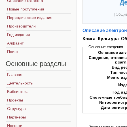
Описание каталога
Де
Новые поступления
|
Общие
Периодические издания
Производители
Описание электрон
Год издания
Книга. Культура. 
Алфавит
Основные сведения
Поиск
Основное заг
Сведения, относя
Основные
разделы
к заг
Вид ре
Тип нос
Главная
Место из
Деятельность
Изд
Библиотека
Год из
Системные требо
Проекты
№ госрегист
Дата регист
Структура
Партнеры
Новости