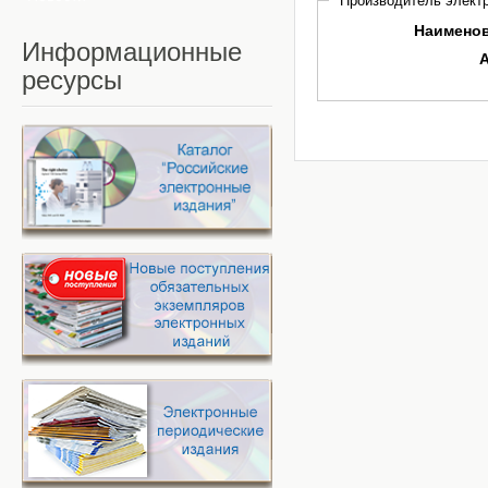
Производитель электр
Наимено
Информационные
ресурсы