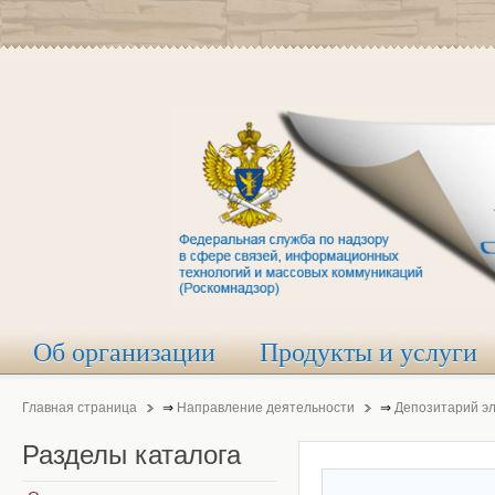
Об организации
Продукты и услуги
Главная страница
⇒
Направление деятельности
⇒
Депозитарий э
Разделы
каталога